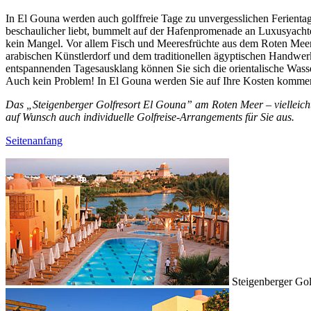
In El Gouna werden auch golffreie Tage zu unvergesslichen Ferienta
beschaulicher liebt, bummelt auf der Hafenpromenade an Luxusyachten 
kein Mangel. Vor allem Fisch und Meeresfrüchte aus dem Roten Meer 
arabischen Künstlerdorf und dem traditionellen ägyptischen Handwerke
entspannenden Tagesausklang können Sie sich die orientalische Wasse
Auch kein Problem! In El Gouna werden Sie auf Ihre Kosten komme
Das „Steigenberger Golfresort El Gouna” am Roten Meer – vielleicht ei
auf Wunsch auch individuelle Golfreise-Arrangements für Sie aus.
Seitenanfang
Steigenberger Go