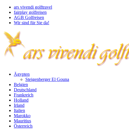
ars vivendi golftravel
fairplay golfreisen
AGB Golfreisen
Wir sind für Sie da!
Ägypten
Steigenberger El Gouna
Belgien
Deutschland
Frankreich
Holland
Irland
Italien
Marokko
Mauritius
Österreich