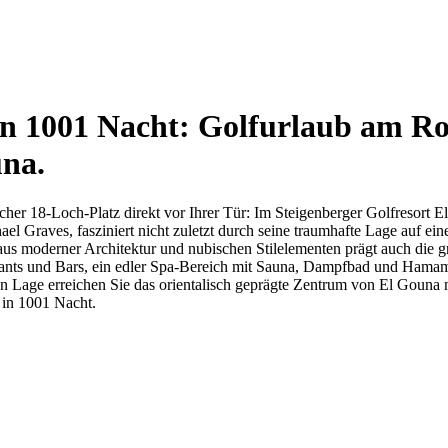
on 1001 Nacht: Golfurlaub am R
una.
her 18-Loch-Platz direkt vor Ihrer Tür: Im Steigenberger Golfresort E
ael Graves, fasziniert nicht zuletzt durch seine traumhafte Lage auf e
s moderner Architektur und nubischen Stilelementen prägt auch die g
urants und Bars, ein edler Spa-Bereich mit Sauna, Dampfbad und Hamam
en Lage erreichen Sie das orientalisch geprägte Zentrum von El Goun
e in 1001 Nacht.