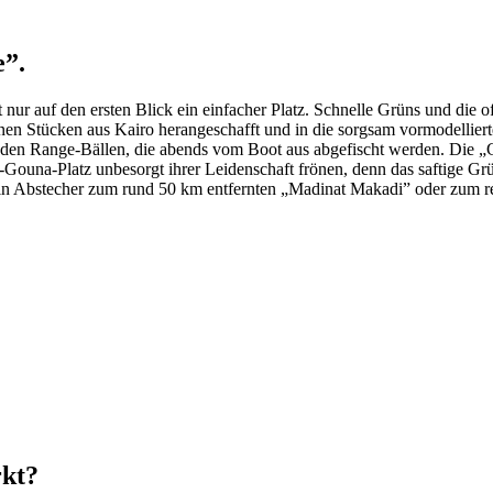
e”.
 nur auf den ersten Blick ein einfacher Platz. Schnelle Grüns und die 
inen Stücken aus Kairo herangeschafft und in die sorgsam vormodelliert
 Range-Bällen, die abends vom Boot aus abgefischt werden. Die „Grüns
una-Platz unbesorgt ihrer Leidenschaft frönen, denn das saftige Grün
Ein Abstecher zum rund 50 km entfernten „Madinat Makadi” oder zum r
rkt?