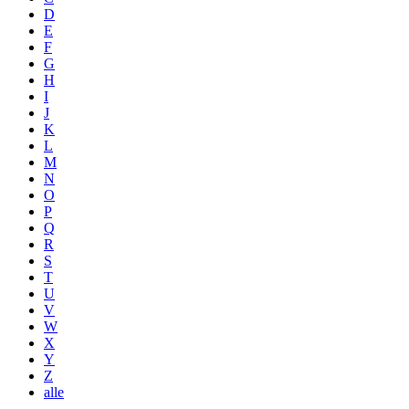
D
E
F
G
H
I
J
K
L
M
N
O
P
Q
R
S
T
U
V
W
X
Y
Z
alle