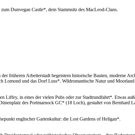
ahrt zum Dunvegan Castle*, dem Stammsitz des MacLeod-Clans.
der früheren Arbeiterstadt begeistern historische Bauten, moderne Arc
och Lomond und das Dorf Luss*. Wildromantische Natur und Moorland
den Liffey, in eines der vielen Pubs oder zur Stadtrundfahrt*. Etwas auß
he Dünenplatz des Portmarnock GC* (18 Loch), gestaltet von Bernhard L
punkt englischer Gartenkultur: die Lost Gardens of Heligan*.