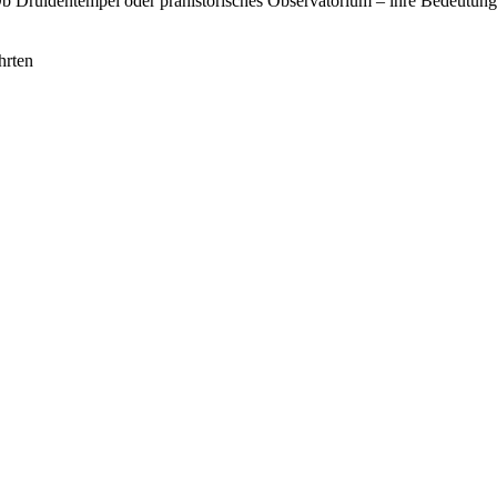
 Druidentempel oder prähistorisches Observatorium – ihre Bedeutung ist
hrten