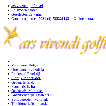
ars vivendi golftravel
Reisvoorwaarden
Geselecteerde wijnen
Contact opnemen
0031 (0) 735221133
| Online contact
Voornaam. België.
Ontspannend. Duitsland.
Exclusief. Frankrijk.
Lieflijk. Nederland.
Groen. Ierland.
Romantisch. Italië.
Oriëntaals. Marokko.
Gastvriendelijk. Oostenrijk.
Zonovergoten. Portugal.
Traditioneel. Schotland.