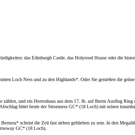
würdigkeiten: das Edinburgh Castle, das Holyrood House oder die histor
hmten Loch Ness und zu den Highlands*. Oder Sie genießen die grüne W
e zählen, und ein Herrenhaus aus dem 17. Jh. auf Ihrem Ausflug Ring 
Abschlag bittet heute der Stromness GC* (18 Loch) mit seinen traumhaf
at Bernera* scheint die Zeit fast stehen geblieben zu sein. In den Mega
Stornoway GC* (18 Loch).