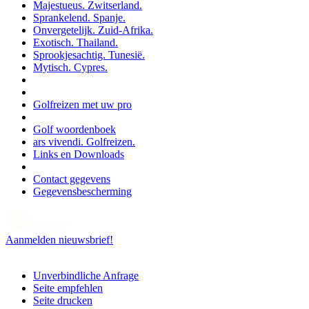
Majestueus. Zwitserland.
Sprankelend. Spanje.
Onvergetelijk. Zuid-Afrika.
Exotisch. Thailand.
Sprookjesachtig. Tunesië.
Mytisch. Cypres.
Golfreizen met uw pro
Golf woordenboek
ars vivendi. Golfreizen.
Links en Downloads
Contact gegevens
Gegevensbescherming
Aanmelden nieuwsbrief!
Unverbindliche Anfrage
Seite empfehlen
Seite drucken