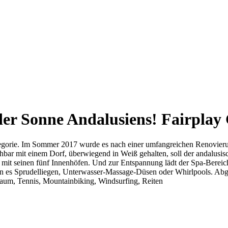
der Sonne Andalusiens!
Fairplay 
ategorie. Im Sommer 2017 wurde es nach einer umfangreichen Renovier
hbar mit einem Dorf, überwiegend in Weiß gehalten, soll der andalusi
t seinen fünf Innenhöfen. Und zur Entspannung lädt der Spa-Bereich e
n es Sprudelliegen, Unterwasser-Massage-Düsen oder Whirlpools. Abg
raum, Tennis, Mountainbiking, Windsurfing, Reiten