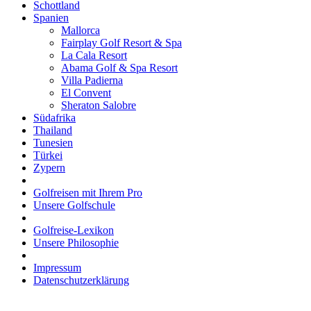
Schottland
Spanien
Mallorca
Fairplay Golf Resort & Spa
La Cala Resort
Abama Golf & Spa Resort
Villa Padierna
El Convent
Sheraton Salobre
Südafrika
Thailand
Tunesien
Türkei
Zypern
Golfreisen mit Ihrem Pro
Unsere Golfschule
Golfreise-Lexikon
Unsere Philosophie
Impressum
Datenschutzerklärung